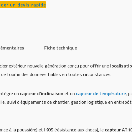
er un devis rapide
lémentaires
Fiche technique
cker extérieur nouvelle génération conçu pour offrir une
localisati
 de fournir des données fiables en toutes circonstances.
ntègre un
capteur d’inclinaison
et un
capteur de température
, p
ille, suivi d’équipements de chantier, gestion logistique en entrepô
ance à la poussière) et
IK09
(résistance aux chocs), le
capteur AT1