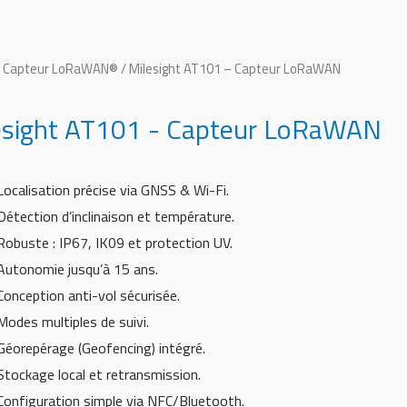
/
Capteur LoRaWAN®
/ Milesight AT101 – Capteur LoRaWAN
esight AT101 - Capteur LoRaWAN
Localisation précise via GNSS & Wi-Fi.
Détection d’inclinaison et température.
Robuste : IP67, IK09 et protection UV.
Autonomie jusqu’à 15 ans.
Conception anti-vol sécurisée.
Modes multiples de suivi.
Géorepérage (Geofencing) intégré.
Stockage local et retransmission.
Configuration simple via NFC/Bluetooth.