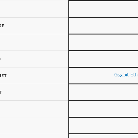
GE
O
Gigabit Et
NET
T