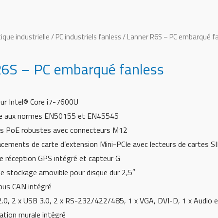
ique industrielle
/
PC industriels fanless
/ Lanner R6S – PC embarqué f
R6S – PC embarqué fanless
ur Intel® Core i7-7600U
e aux normes EN50155 et EN45545
ts PoE robustes avec connecteurs M12
acements de carte d’extension Mini-PCIe avec lecteurs de cartes S
e réception GPS intégré et capteur G
de stockage amovible pour disque dur 2,5″
 bus CAN intégré
2.0, 2 x USB 3.0, 2 x RS-232/422/485, 1 x VGA, DVI-D, 1 x Audio e
xation murale intégré