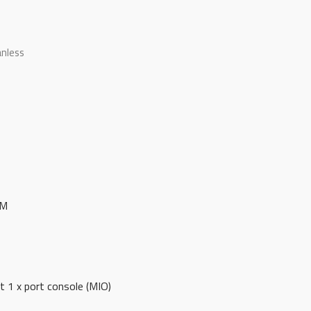
anless
IM
t 1 x port console (MIO)