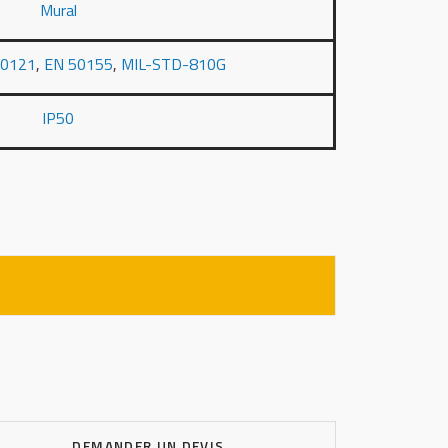
Mural
50121
,
EN 50155
,
MIL-STD-810G
IP50
DEMANDER UN DEVIS