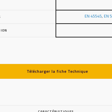
EN 45545
,
EN 
S
TION
Télécharger la fiche Technique
CARACTÉRISTIQUES