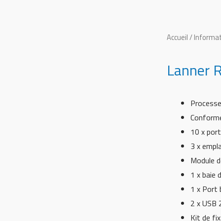
Accueil
/
Informat
Lanner 
Processe
Conform
10 x por
3 x empl
Module d
1 x baie 
1 x Port
2 x USB 
Kit de fi