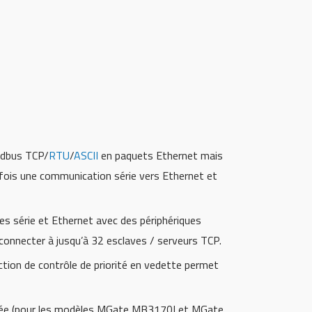
odbus TCP/
RTU
/
ASCII
en paquets Ethernet mais
fois une communication série vers Ethernet et
s série et Ethernet avec des périphériques
onnecter à jusqu’à 32 esclaves / serveurs TCP.
ction de contrôle de priorité en vedette permet
égrée (pour les modèles MGate MB3170I et MGate