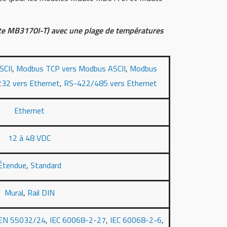
e MB3170I-T) avec une plage de températures
SCII
,
Modbus TCP vers Modbus ASCII
,
Modbus
32 vers Ethernet
,
RS-422/485 vers Ethernet
Ethernet
12 à 48 VDC
Étendue
,
Standard
Mural
,
Rail DIN
EN 55032/24
,
IEC 60068-2-27
,
IEC 60068-2-6
,