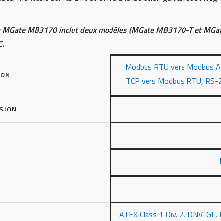
xa MGate MB3170 inclut deux modèles (MGate MB3170-T et MGat
C.
Modbus RTU vers Modbus A
ION
TCP vers Modbus RTU
,
RS-2
SSION
ATEX Class 1 Div. 2
,
DNV-GL
,