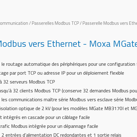
 communication
/
Passerelles Modbus TCP
/ Passerelle Modbus vers Et
 Modbus vers Ethernet - Moxa MGa
 le routage automatique des périphériques pour une configuration f
tage par port TCP ou adresse IP pour un déploiement flexible
’à 32 serveurs Modbus TCP
jusqu’à 32 clients Modbus TCP (conserve 32 demandes Modbus pou
 les communications maître série Modbus vers esclave série Modb
c isolation optique de 2 kV (pour les modèles MGate MB3170I et 
t intégrés en cascade pour un câblage facile
 trafic Modbus intégrée pour un dépannage facile
 2 entrées d’alimentation DC redondantes et 1 sortie relais