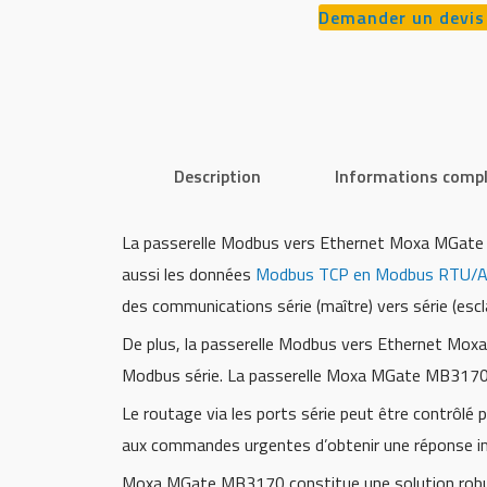
Demander un devis
Description
Informations comp
La passerelle Modbus vers Ethernet Moxa MGate
aussi les données
Modbus TCP en Modbus RTU/A
des communications série (maître) vers série (escl
De plus, la passerelle Modbus vers Ethernet Mox
Modbus série. La passerelle Moxa MGate MB3170 es
Le routage via les ports série peut être contrôlé 
aux commandes urgentes d’obtenir une réponse i
Moxa MGate MB3170 constitue une solution robust