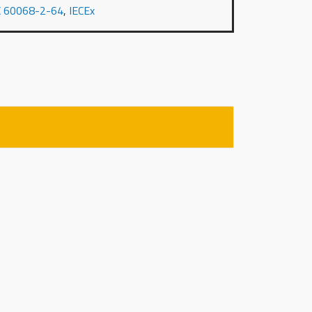
C 60068-2-64
,
IECEx