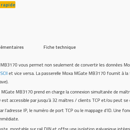
 rapide
lémentaires
Fiche technique
 MB3170 vous permet non seulement de convertir les données M
SCII
et vice versa. La passerelle Moxa MGate MB3170 fournit à la 
ave).
a MGate MB3170 prend en charge la connexion simultanée de maître
t accessible par jusqu’à 32 maîtres / clients TCP et/ou peut se c
par l’adresse IP, le numéro de port TCP ou le mappage d’ID. Une fon
mmédiate.
e, montable sur rail DIN et offre une isolation galvanique int