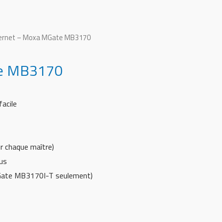
hernet – Moxa MGate MB3170
te MB3170
acile
r chaque maître)
us
MGate MB3170I-T seulement)