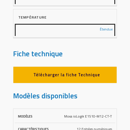
TEMPÉRATURE
Étendue
Fiche technique
Télécharger la fiche Technique
Modèles disponibles
Moxa ioLogik E1510-M12-CT-T
DEMANDER
MODÈLES
CARACTÉRISTIQUES
UN DEVIS
12 Entrées numériques