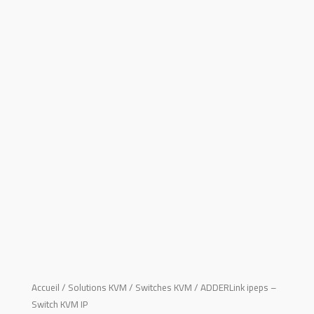
Accueil
/
Solutions KVM
/
Switches KVM
/ ADDERLink ipeps –
Switch KVM IP