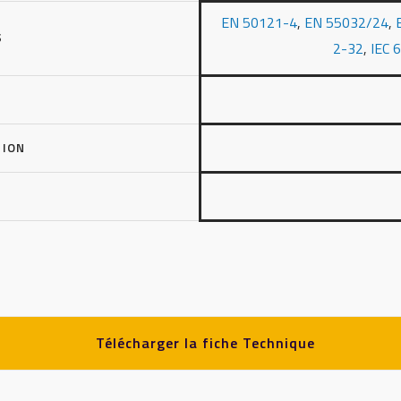
EN 50121-4
,
EN 55032/24
,
S
2-32
,
IEC 
TION
Télécharger la fiche Technique