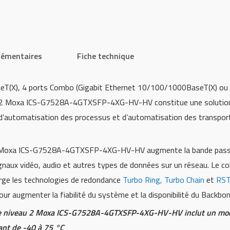
lémentaires
Fiche technique
eT(X), 4 ports Combo (Gigabit Ethernet 10/100/1000BaseT(X) o
 2 Moxa ICS-G7528A-4GTXSFP-4XG-HV-HV constitue une solution id
s d’automatisation des processus et d’automatisation des transpor
iel Moxa ICS-G7528A-4GTXSFP-4XG-HV-HV augmente la bande passa
ignaux vidéo, audio et autres types de données sur un réseau. L
e les technologies de redondance
Turbo Ring, Turbo Chain
et
RS
our augmenter la fiabilité du système et la disponibilité du Backbo
 de niveau 2 Moxa ICS-G7528A-4GTXSFP-4XG-HV-HV inclut un m
ant de -40 à 75 °C