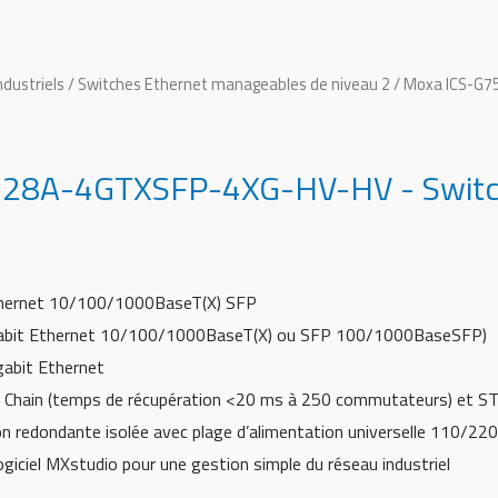
ndustriels
/
Switches Ethernet manageables de niveau 2
/ Moxa ICS-G7
28A-4GTXSFP-4XG-HV-HV - Switch 
thernet 10/100/1000BaseT(X) SFP
gabit Ethernet 10/100/1000BaseT(X) ou SFP 100/1000BaseSFP)
gabit Ethernet
o Chain (temps de récupération <20 ms à 250 commutateurs) et 
on redondante isolée avec plage d’alimentation universelle 110/22
ogiciel MXstudio pour une gestion simple du réseau industriel