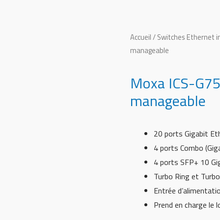
Accueil
/
Switches Ethernet i
manageable
Moxa ICS-G75
manageable
20 ports Gigabit E
4 ports Combo (Gi
4 ports SFP+ 10 Gi
Turbo Ring et Turb
Entrée d’alimentati
Prend en charge le l