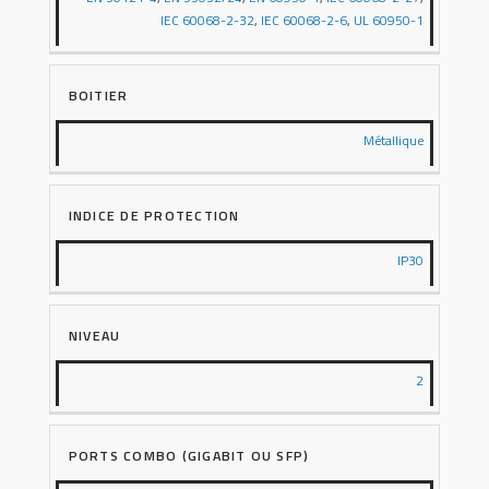
IEC 60068-2-32
,
IEC 60068-2-6
,
UL 60950-1
BOITIER
Métallique
INDICE DE PROTECTION
IP30
NIVEAU
2
PORTS COMBO (GIGABIT OU SFP)