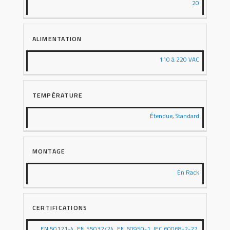
20
ALIMENTATION
110 à 220 VAC
TEMPÉRATURE
Étendue
,
Standard
MONTAGE
En Rack
CERTIFICATIONS
EN 50121-4
,
EN 55032/24
,
EN 60950-1
,
IEC 60068-2-27
,