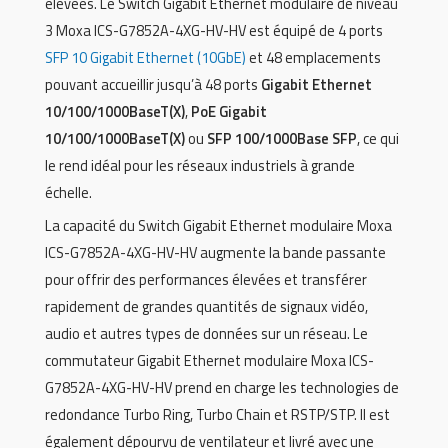
élevées. Le Switch Gigabit Ethernet modulaire de niveau
3 Moxa ICS-G7852A-4XG-HV-HV est équipé de 4 ports
SFP 10 Gigabit Ethernet (10GbE)
et 48 emplacements
pouvant accueillir jusqu’à 48 ports
Gigabit Ethernet
10/100/1000BaseT(X)
,
PoE Gigabit
10/100/1000BaseT(X)
ou
SFP 100/1000Base SFP
, ce qui
le rend idéal pour les réseaux industriels à grande
échelle.
La capacité du Switch Gigabit Ethernet modulaire Moxa
ICS-G7852A-4XG-HV-HV augmente la bande passante
pour offrir des performances élevées et transférer
rapidement de grandes quantités de signaux vidéo,
audio et autres types de données sur un réseau. Le
commutateur Gigabit Ethernet modulaire Moxa ICS-
G7852A-4XG-HV-HV prend en charge les technologies de
redondance Turbo Ring, Turbo Chain et RSTP/STP. Il est
également dépourvu de ventilateur et livré avec une