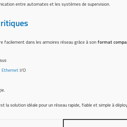
ication entre automates et les systèmes de supervision.
ritiques
gre facilement dans les armoires réseau grâce à son
format compa
ssus
s
Ethernet
I/O
ie.
est la solution idéale pour un réseau rapide, fiable et simple à dé