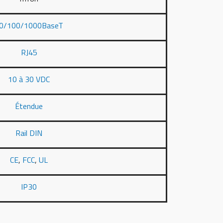
0/100/1000BaseT
RJ45
10 à 30 VDC
Étendue
Rail DIN
CE
,
FCC
,
UL
IP30