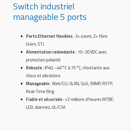
Switch industriel
manageable 5 ports
Ports Ethernet flexibles
: 3× cuivre, 2× fibre
(4 km, ST)
Alimentation redondante
: 10–30 VDC avec
protection polarité
Robuste
: IP40, –40 °C à 75 °C, résistante aux
chocs et vibrations
Manageable
: Web/CLI, VLAN, QoS, SNMP, RSTP,
Real-Time Ring
Fiable et sécurisée
: >2 millions d’heures MTBF,
LED, alarmes, UL/CSA