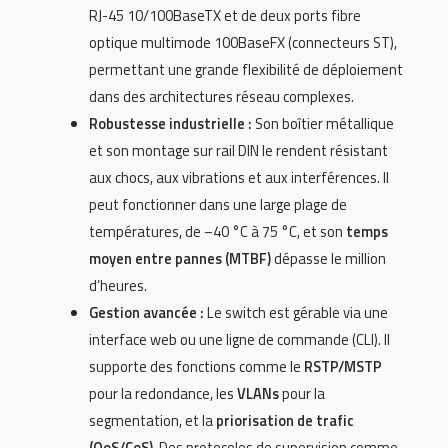
RJ-45 10/100BaseTX et de deux ports fibre
optique multimode 100BaseFX (connecteurs ST),
permettant une grande flexibilité de déploiement
dans des architectures réseau complexes.
Robustesse industrielle :
Son boîtier métallique
et son montage sur rail DIN le rendent résistant
aux chocs, aux vibrations et aux interférences. Il
peut fonctionner dans une large plage de
températures, de –40 °C à 75 °C, et son
temps
moyen entre pannes (MTBF)
dépasse le million
d’heures.
Gestion avancée :
Le switch est gérable via une
interface web ou une ligne de commande (CLI). Il
supporte des fonctions comme le
RSTP/MSTP
pour la redondance, les
VLANs
pour la
segmentation, et la
priorisation de trafic
(QoS/CoS)
. Des protocoles de supervision comme