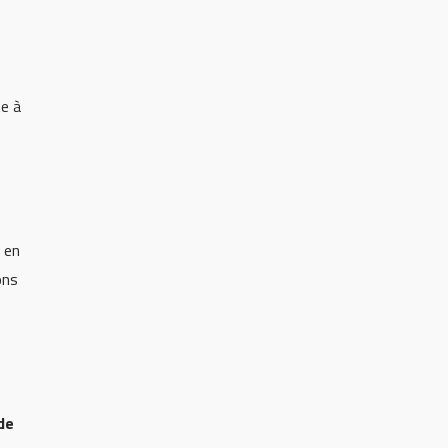
e à
 en
ons
de