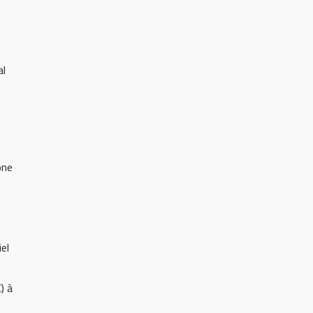
al
one
el
) à