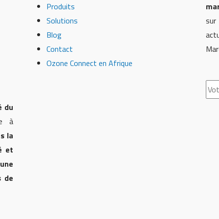
Produits
mar
Solutions
sur
Blog
act
Contact
Mar
Ozone Connect en Afrique
é du
ge à
s la
é et
n
une
s de