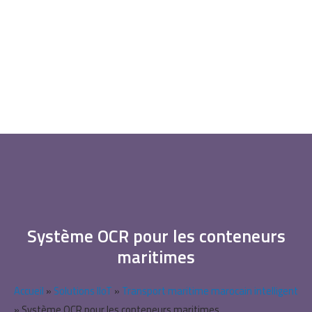
Système OCR pour les conteneurs
maritimes
Accueil
»
Solutions IIoT
»
Transport maritime marocain intelligent​
»
Système OCR pour les conteneurs maritimes