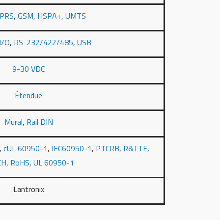
PRS
,
GSM
,
HSPA+
,
UMTS
I/O
,
RS-232/422/485
,
USB
9-30 VDC
Étendue
Mural
,
Rail DIN
,
cUL 60950-1
,
IEC60950-1
,
PTCRB
,
R&TTE
,
CH
,
RoHS
,
UL 60950-1
Lantronix