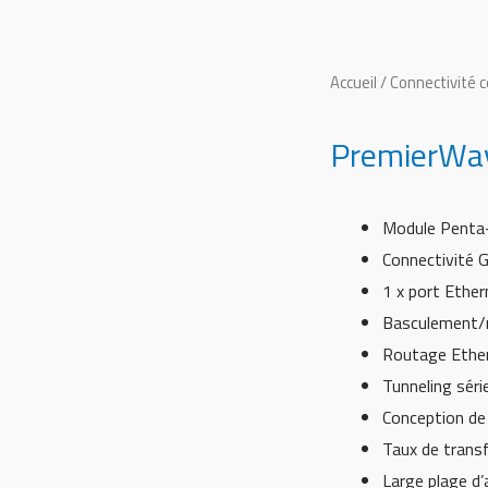
Accueil
/
Connectivité c
PremierWav
Module Penta
Connectivité
1 x port Ether
Basculement/re
Routage Ethern
Tunneling série
Conception de q
Taux de transf
Large plage d’