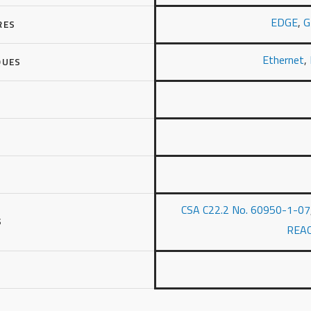
EDGE
,
G
RES
Ethernet
,
QUES
CSA C22.2 No. 60950-1-07
S
REA