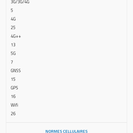
3G/3G/4G
5
4G
25
4G++
13
5G
7
GNSS
15
GPS
16
Wifi
26
NORMES CELLULAIRES