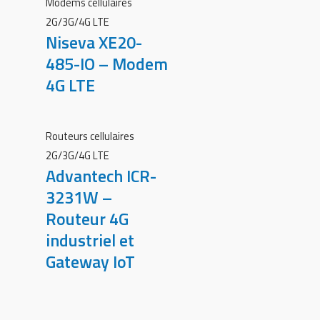
Modems cellulaires
2G/3G/4G LTE
Niseva XE20-
485-IO – Modem
4G LTE
Routeurs cellulaires
2G/3G/4G LTE
Advantech ICR-
3231W –
Routeur 4G
industriel et
Gateway IoT