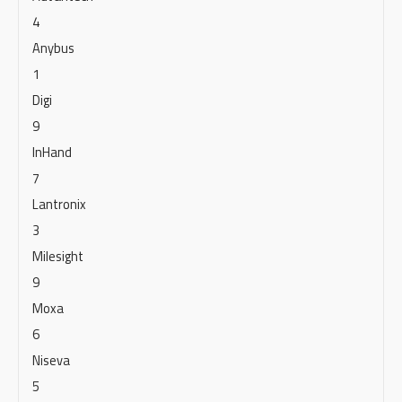
4
Anybus
1
Digi
9
InHand
7
Lantronix
3
Milesight
9
Moxa
6
Niseva
5