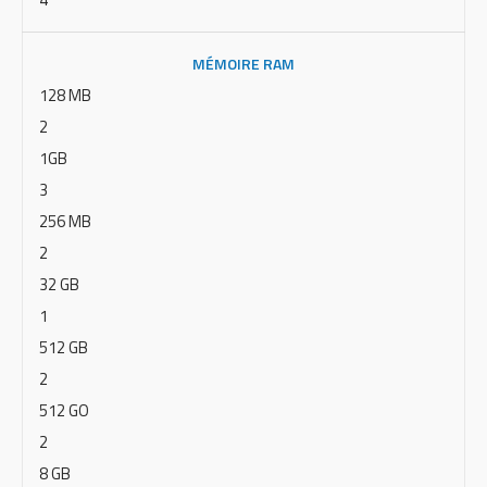
MÉMOIRE RAM
128 MB
2
1GB
3
256 MB
2
32 GB
1
512 GB
2
512 GO
2
8 GB