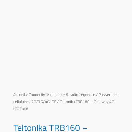
Accueil
/
Connectivité cellulaire & radiofréquence
/
Passerelles
cellulaires 2G/3G/4G LTE
/ Teltonika TRB160 – Gateway 4G
LTE Cat 6
Teltonika TRB160 –