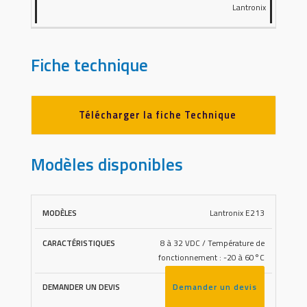
Lantronix
Fiche technique
Télécharger la fiche Technique
Modèles disponibles
Lantronix E213
DEMANDER
MODÈLES
CARACTÉRISTIQUES
UN DEVIS
8 à 32 VDC / Température de
fonctionnement : -20 à 60°C
Demander un devis