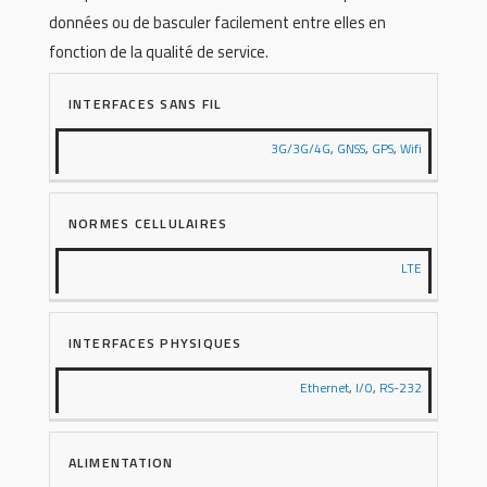
données ou de basculer facilement entre elles en
fonction de la qualité de service.
INTERFACES SANS FIL
3G/3G/4G
,
GNSS
,
GPS
,
Wifi
NORMES CELLULAIRES
LTE
INTERFACES PHYSIQUES
Ethernet
,
I/O
,
RS-232
ALIMENTATION