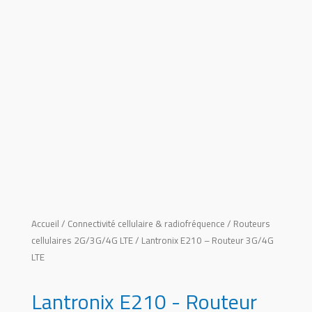
Accueil
/
Connectivité cellulaire & radiofréquence
/
Routeurs
cellulaires 2G/3G/4G LTE
/ Lantronix E210 – Routeur 3G/4G
LTE
Lantronix E210 - Routeur