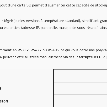
l’ajout d’une carte SD permet d’augmenter cette capacité de stock
 intégré
(sur les versions à température standard), simplifiant gran
u essentiels (adresse IP, passerelle, masque de sous-réseau), ain
amment en RS232, RS422 ou RS485
, ce qui vous offre une
polyva
ow
peuvent être ajustées manuellement via des
interrupteurs DIP
,
E
SSION