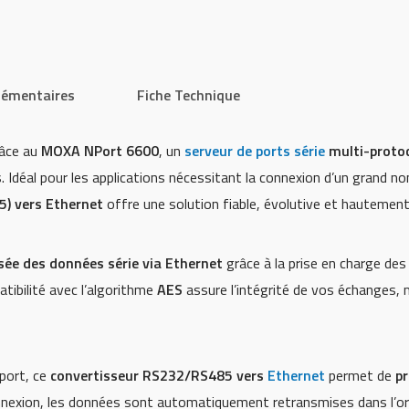
lémentaires
Fiche Technique
râce au
MOXA NPort 6600
, un
serveur de ports série
multi-proto
 Idéal pour les applications nécessitant la connexion d’un grand no
) vers Ethernet
offre une solution fiable, évolutive et hautement
sée des données série via Ethernet
grâce à la prise en charge de
tibilité avec l’algorithme
AES
assure l’intégrité de vos échanges,
port, ce
convertisseur RS232/RS485 vers
Ethernet
permet de
pr
nnexion, les données sont automatiquement retransmises dans l’ord