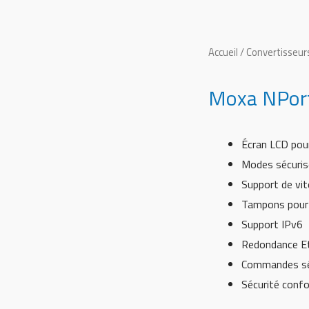
Accueil
/
Convertisseurs
Moxa NPort 
Écran LCD pour
Modes sécurisé
Support de vit
Tampons pour 
Support IPv6
Redondance Et
Commandes sé
Sécurité conf