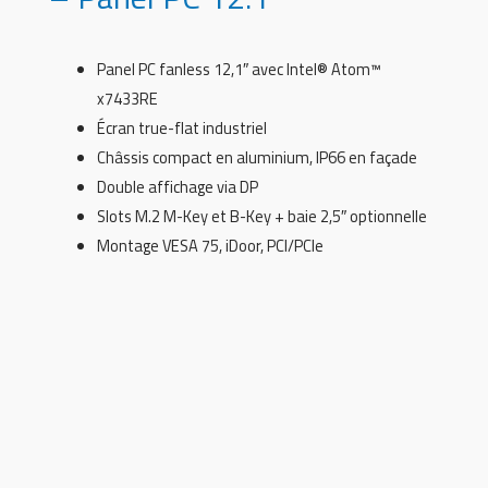
Panel PC fanless 12,1″ avec Intel® Atom™
x7433RE
Écran true-flat industriel
Châssis compact en aluminium, IP66 en façade
Double affichage via DP
Slots M.2 M-Key et B-Key + baie 2,5″ optionnelle
Montage VESA 75, iDoor, PCI/PCIe