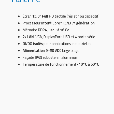
Écran
15,6″ Full HD tactile
(résistif ou capacitif)
Processeur
Intel® Core™ i5/i3 7ᵉ génération
Mémoire
DDR4 jusqu’à 16 Go
2x LAN
, VGA, DisplayPort, USB et 4 ports série
DI/DO isolés
pour applications industrielles
Alimentation 9–50 VDC
large plage
Façade
IP65
robuste en aluminium
Température de fonctionnement
-10°C à 60°C