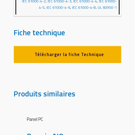
IEC 61000-4-2
,
IEC 61000-4-3
,
IEC 61000-4-4
,
IEC 61000-
4-5
,
IEC 61000-4-6
,
IEC 61000-4-8
,
UL 60950-1
Fiche technique
Télécharger la fiche Technique
Produits similaires
Panel PC