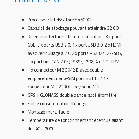
Processeur Intel® Atom™ x6000E
Capacité de stockage pouvant atteindre 32 GO
Diverses interfaces de communication : 3 x ports
GbE, 3 x ports USB 2.0, 1 x port USB 3.0, 2 x HDMI
avec verrouillage à vis, 2 x ports RS232/422/485,
1 x port bus CAN 2.0/ J1939/J1708, 4 x DIO, TPM
1 x connecteur M.2 3042 B avec double
emplacement nano-SIM pour 4G LTE / 1 x
connecteur M.2 2230 E-key pour Wifi-
GPS + GLONASS double bande, accéléromètre
Faible consommation d’énergie
Montage mural facile
Température de fonctionnement étendue allant
de -40 à 70°C