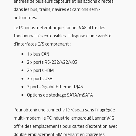
entrées de plusieurs capteurs et les actions directes
dans les bus, trains, navires et camions semi-
autonomes.
Le PC industriel embarqué Lanner V4G offre des
fonctionnalités extensibles. Il dispose d’une variété
d’interfaces E/S comprenant :
1 x bus CAN
2 x ports RS-232/422/485
2 x ports HDMI
3 x ports USB
3 ports Gigabit Ethernet RJ45
Options de stockage SATA/mSATA
Pour obtenir une connectivité réseau sans fil agrégée
multi-modem, le PC industriel embarqué Lanner V4G
offre des emplacements pour cartes d’extention avec
double emplacement SIM prenant en charge les