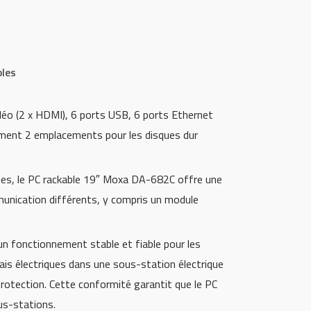
bles
idéo (2 x HDMI), 6 ports USB, 6 ports Ethernet
ement 2 emplacements pour les disques dur
les, le PC rackable 19″ Moxa DA-682C offre une
munication différents, y compris un module
n fonctionnement stable et fiable pour les
lais électriques dans une sous-station électrique
 protection. Cette conformité garantit que le PC
us-stations.