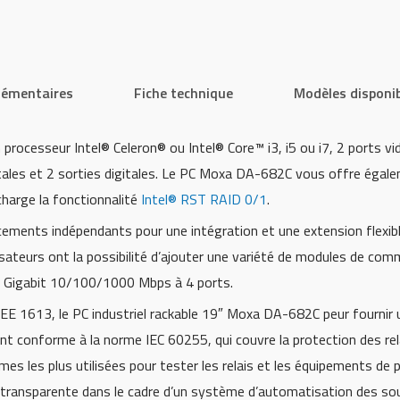
lémentaires
Fiche technique
Modèles disponi
rocesseur Intel® Celeron® ou Intel® Core™ i3, i5 ou i7, 2 ports v
tales et 2 sorties digitales. Le PC Moxa DA-682C vous offre égal
harge la fonctionnalité
Intel® RST RAID 0/1
.
ements indépendants pour une intégration et une extension flexib
sateurs ont la possibilité d’ajouter une variété de modules de com
 Gigabit 10/100/1000 Mbps à 4 ports.
E 1613, le PC industriel rackable 19″ Moxa DA-682C peur fournir u
ement conforme à la norme IEC 60255, qui couvre la protection des re
mes les plus utilisées pour tester les relais et les équipements de
transparente dans le cadre d’un système d’automatisation des so