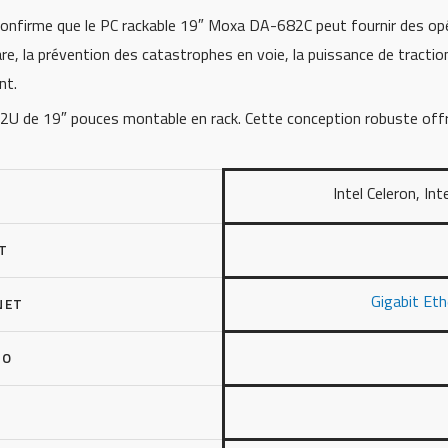
onfirme que le PC rackable 19″ Moxa DA-682C peut fournir des opé
e, la prévention des catastrophes en voie, la puissance de tractio
nt.
U de 19″ pouces montable en rack. Cette conception robuste offre
Intel Celeron, Inte
T
Gigabit Et
NET
ÉO