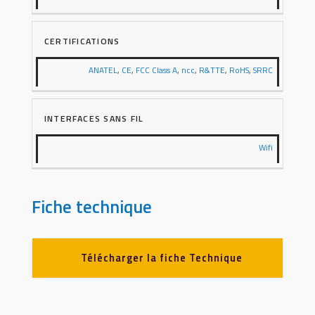
CERTIFICATIONS
ANATEL
,
CE
,
FCC Class A
,
ncc
,
R&TTE
,
RoHS
,
SRRC
INTERFACES SANS FIL
Wifi
Fiche technique
Télécharger la fiche Technique