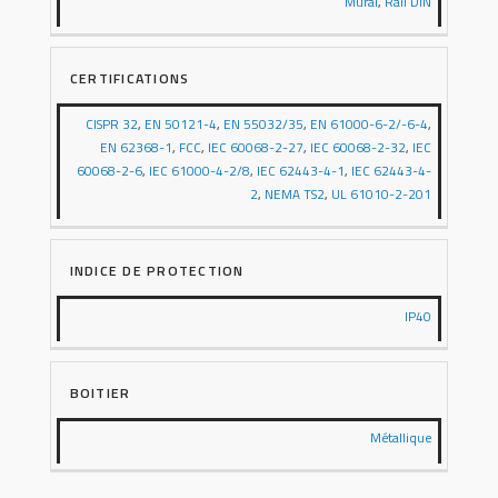
Mural
,
Rail DIN
CERTIFICATIONS
CISPR 32
,
EN 50121-4
,
EN 55032/35
,
EN 61000-6-2/-6-4
,
EN 62368-1
,
FCC
,
IEC 60068-2-27
,
IEC 60068-2-32
,
IEC
60068-2-6
,
IEC 61000-4-2/8
,
IEC 62443-4-1
,
IEC 62443-4-
2
,
NEMA TS2
,
UL 61010-2-201
INDICE DE PROTECTION
IP40
BOITIER
Métallique