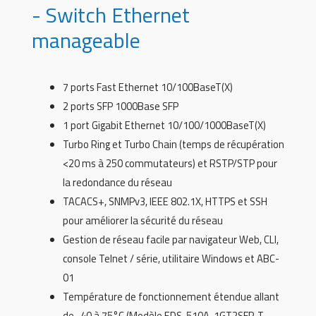
- Switch Ethernet
manageable
7 ports Fast Ethernet 10/100BaseT(X)
2 ports SFP 1000Base SFP
1 port Gigabit Ethernet 10/100/1000BaseT(X)
Turbo Ring et Turbo Chain (temps de récupération
<20 ms à 250 commutateurs) et RSTP/STP pour
la redondance du réseau
TACACS+, SNMPv3, IEEE 802.1X, HTTPS et SSH
pour améliorer la sécurité du réseau
Gestion de réseau facile par navigateur Web, CLI,
console Telnet / série, utilitaire Windows et ABC-
01
Température de fonctionnement étendue allant
de -40 à 75°C (Modèle EDS-510A-1GT2SFP-T