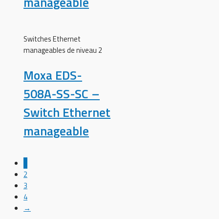
manageable
Switches Ethernet
manageables de niveau 2
Moxa EDS-
508A-SS-SC –
Switch Ethernet
manageable
1
2
3
4
→