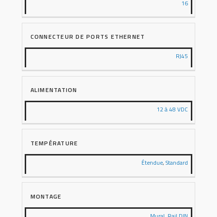
16
CONNECTEUR DE PORTS ETHERNET
RJ45
ALIMENTATION
12 à 48 VDC
TEMPÉRATURE
Étendue
,
Standard
MONTAGE
Mural
,
Rail DIN