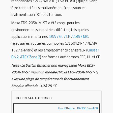
redondantes 12/24/48 VDC (9,6 à 60 VDC) qui peuvent
être connectées simultanément à des sources
d’alimentation DC sous tension.
Moxa EDS-205A-M-ST a été conçu pour les
environnements industriels difficiles, tels que les
applications maritimes
(DNV / GL / LR / ABS / NK)
,
ferroviaires, routières ou mobiles (EN 50121-4 / NEMA
TS2 / e-Mark) et les emplacements dangereux (
Classe I
Div.2
,
ATEX Zone 2
) conformes aux normes FCC, UL et CE.
Note : Le Switch Ethernet non manageable Moxa EDS-
205A-M-ST inclut un modèle (Moxa EDS-205A-M-ST-T)
avec une plage de température de fonctionnement
étendue allant de -40 à 75 °C.
INTERFACE ETHERNET
Fast Ethernet 10/100BaseT(X)