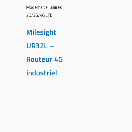
Modems cellulaires
2G/3G/4G LTE
Milesight
UR32L –
Routeur 4G
industriel