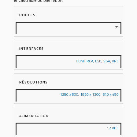
encastrable ou bien VESA.
POUCES
7"
INTERFACES
HDMI
,
RCA
,
USB
,
VGA
,
VNC
RÉSOLUTIONS
1280 x 800
,
1920 x 1200
,
640 x 480
ALIMENTATION
12 VDC