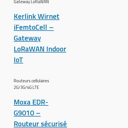
Gateway LoRaWAN
Kerlink Wirnet
iFemtoCell –
Gateway
LoRaWAN Indoor
IoT
Routeurs cellulaires
2G/3G/4G LTE
Moxa EDR-
G9010 –
Routeur sécurisé