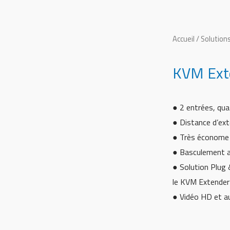
Accueil
/
Solution
KVM Ext
● 2 entrées, qu
● Distance d’ext
● Très économe e
● Basculement a
● Solution Plug 
le KVM Extende
● Vidéo HD et au