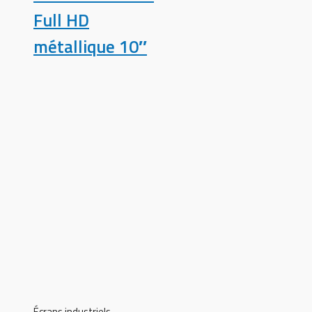
Full HD
métallique 10″
Écrans industriels