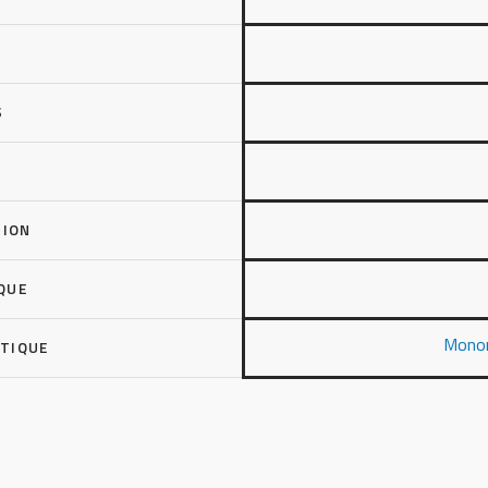
S
TION
QUE
Mono
PTIQUE