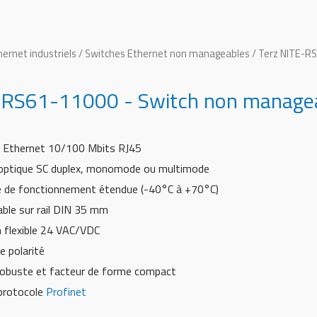
ernet industriels
/
Switches Ethernet non manageables
/ Terz NITE-RS
-RS61-11000 - Switch non manageab
t Ethernet 10/100 Mbits RJ45
e optique SC duplex, monomode ou multimode
 de fonctionnement étendue (-40°C à +70°C)
ble sur rail DIN 35 mm
 flexible 24 VAC/VDC
e polarité
robuste et facteur de forme compact
 protocole
Profinet