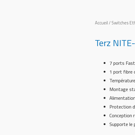
Accueil
/
Switches Eth
Terz NITE
7 ports Fas
1 port fibr
Température
Montage sta
Alimentation
Protection d
Conception 
Supporte le