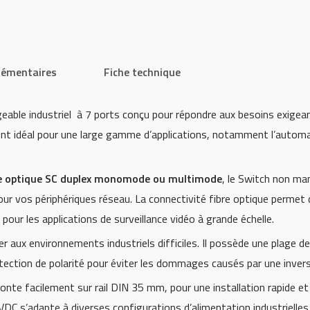
lémentaires
Fiche technique
e industriel à 7 ports conçu pour répondre aux besoins exigeants 
ent idéal pour une large gamme d’applications, notamment l’automati
bre optique SC duplex monomode ou multimode
, le Switch non m
ur vos périphériques réseau. La connectivité fibre optique permet 
r les applications de surveillance vidéo à grande échelle.
r aux environnements industriels difficiles. Il possède une plage
tection de polarité pour éviter les dommages causés par une inversi
te facilement sur rail DIN 35 mm, pour une installation rapide e
/VDC s’adapte à diverses configurations d’alimentation industrielles