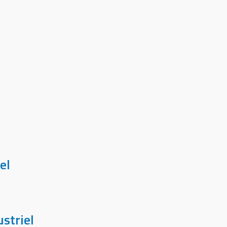
el
striel