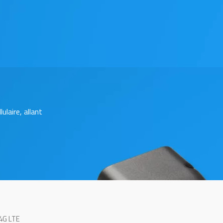
laire, allant
4G LTE