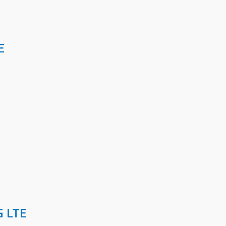
E
G LTE